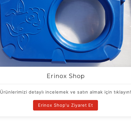
Erinox Shop
Ürünlerimizi detaylı incelemek ve satın almak için tıklayın
Erinox Shop'u Ziyaret Et
80 LİTRE SOL KAPAK Ürün Detaylar
Erinox®