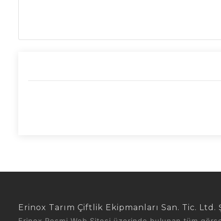
Erinox Tarım Çiftlik Ekipmanları San. Tic. Ltd. Ş