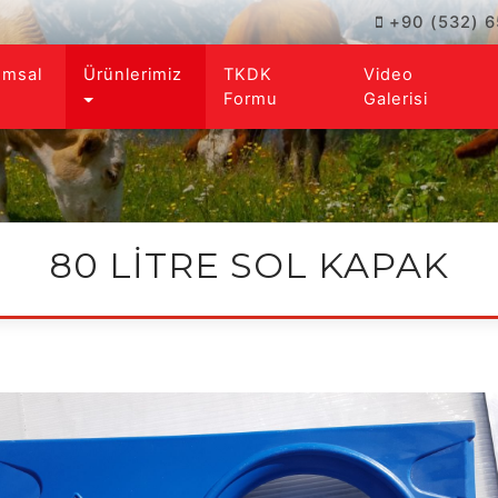
+90 (532) 6
umsal
Ürünlerimiz
TKDK
Video
Formu
Galerisi
80 LİTRE SOL KAPAK