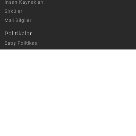
İnsan Kaynakları
Sirküler
Mali Bilgiler
Politikalar
Satış Politikası
Kalite Politikası
Geri İade Politikası
Hizmet Sözleşmesi