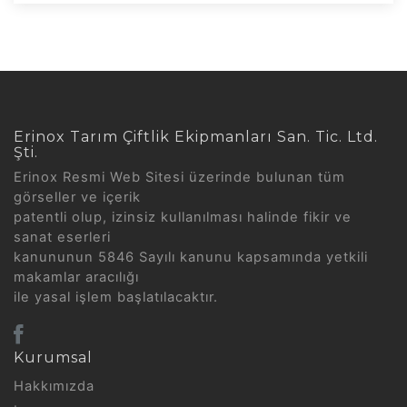
Erinox Tarım Çiftlik Ekipmanları San. Tic. Ltd.
Şti.
Erinox Resmi Web Sitesi üzerinde bulunan tüm
görseller ve içerik
patentli olup, izinsiz kullanılması halinde fikir ve
sanat eserleri
kanununun 5846 Sayılı kanunu kapsamında yetkili
makamlar aracılığı
ile yasal işlem başlatılacaktır.
Kurumsal
Hakkımızda